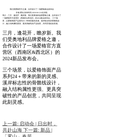
我们受爱格官方之邀，合作设计了一场爱格新品发布会
作者:匿名
发布时间:2024-04-13
0次浏览
简介：三月，逢花开，瞻岁新。我们受奥地利品牌爱格之邀，合作设计了
一场爱格官方直营区（西南区&西北区）的2024新品发布会。 三个场
景，以爱格饰面产品系列24＋带来的新的灵感、溪岸标志性的骨骼线设
计，融入结构属性更强、更具突破性的产品创意，共同呈现此刻灵感。
三月，逢花开，瞻岁新。我
们受奥地利品牌爱格之邀，
合作设计了一场爱格官方直
营区（西南区&西北区）的
2024新品发布会。
三个场景，以爱格饰面产品
系列24＋带来的新的灵感、
溪岸标志性的骨骼线设计，
融入结构属性更强、更具突
破性的产品创意，共同呈现
此刻灵感。
上一篇:
启动会 | 日出时，
共赴山海
下一篇:
新品 |
「雾山」春居