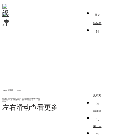
首页
新品系
列
“Hiya”驾咖啡
Cheng Du
见家案
Hiya咖啡，更适合成都的City Walk ，在开放式的格局和不做作的复古质
感家具陪伴下，用一杯咖啡的时间，感受“溪岸骨骼线”与coffee time的醇
厚对谈。
例
新闻资
讯
关于我
们